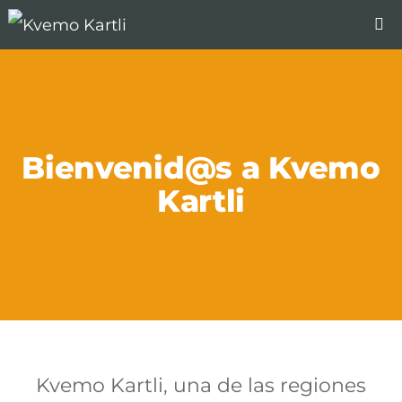
Bienvenid@s a Kvemo
Kartli
Kvemo Kartli, una de las regiones