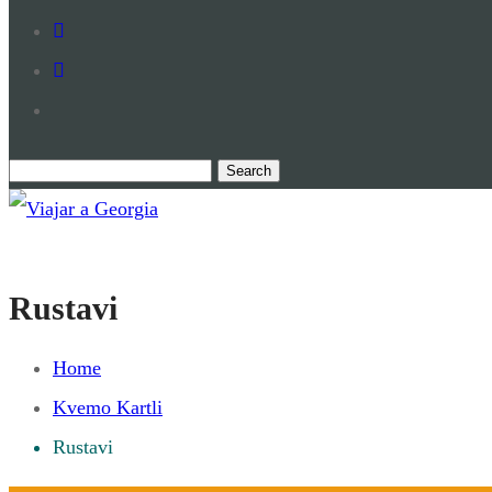
Search
for:
Viajar a Georgia
Tu guía en español sobre Georgia
Rustavi
Home
Kvemo Kartli
Rustavi