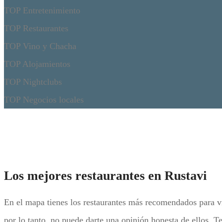
TOP Entretenimiento
TOP Restaurantes
TOP Vino y Chacha
TOP Alojamientos
TOP Nightclubs
TOP Negocios locales
Los mejores restaurantes en Rustavi
En el mapa tienes los restaurantes más recomendados para vi
por lo tanto, no puede darte una opinión honesta de ellos. T