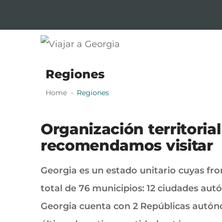
Skip
Skip
to
to
navigation
content
Viajar a Georgia
Tu guía en español sobre Georgia
Regiones
Home
Regiones
Organización territoria
recomendamos visitar
Georgia es un estado unitario cuyas fron
total de 76 municipios: 12 ciudades autó
Georgia cuenta con 2 Repúblicas autónom