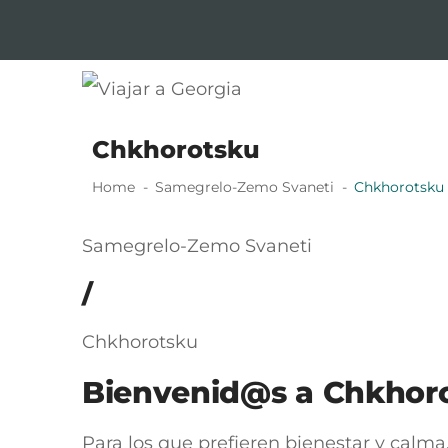
Skip
Skip
to
to
navigation
content
Viajar a Georgia
Tu guía en español sobre Georgia
Chkhorotsku
Home
Samegrelo-Zemo Svaneti
Chkhorotsku
Samegrelo-Zemo Svaneti
/
Chkhorotsku
Bienvenid@s a Chkhor
Para los que prefieren bienestar y calm