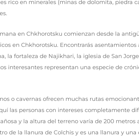
 es rico en minerales (minas de dolomita, piedra c
les.
 humana en Chkhorotsku comienzan desde la antig
icos en Chkhorotsku.
Encontrarás asentamientos a
, la fortaleza de Najikhari, la iglesia de San Jorge
interesantes representan una especie de crónica 
lpinos o cavernas ofrecen muchas rutas emocionant
Aquí las personas con intereses completamente di
ñosa y la altura del terreno varía de 200 metros a
ntro de la llanura de Colchis y es una llanura y u