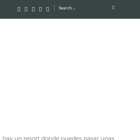
Search
for:
i, hay un resort donde puedes pasar unas