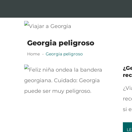
Skip
Skip
to
to
navigation
content
Viajar a Georgia
Tu guía en español sobre Georgia
Georgia peligroso
Home
Georgia peligroso
¿Ge
re
¿Vi
rec
si 
LE