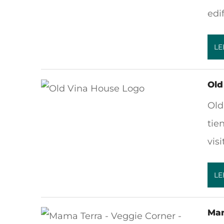
edi
LE
Old
Old
tie
vis
LE
Mam