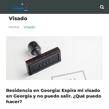
Skip
Skip
to
to
Visado
navigation
content
Home
Visado
Residencia en Georgia: Expira mi visado
en Georgia y no puedo salir. ¿Qué puedo
hacer?