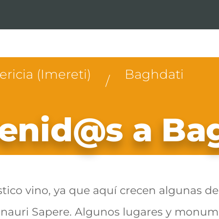
ricia (Imereti)
Baghdati
/
enid@s a Ba
stico vino, ya que aquí crecen algunas d
hanauri Sapere. Algunos lugares y monume