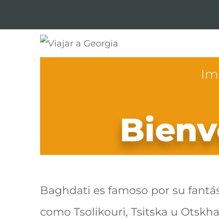
Viajar a Georgia
Tu guía en español sobre Georgia
Ime
Bienv
Baghdati es famoso
por su fantá
como Tsolikouri, Tsitska u Otsk