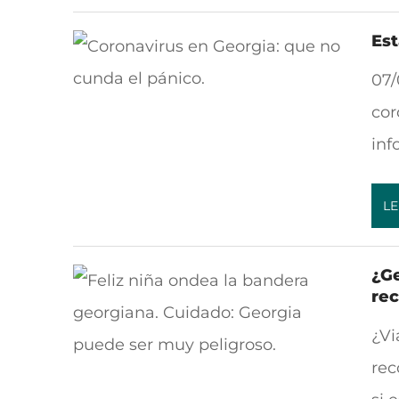
Est
07/
cor
inf
LE
¿Ge
re
¿Vi
rec