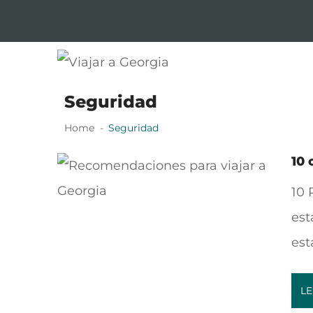
Skip
Skip
to
to
navigation
content
Viajar a Georgia
Tu guía en español sobre Georgia
Seguridad
Home
Seguridad
10 
10 
est
est
LE