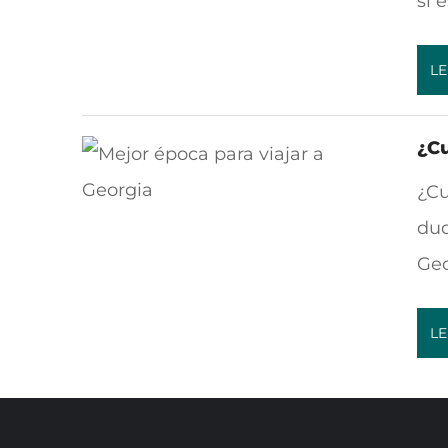
si 
LE
¿Cu
¿Cu
dud
Geo
LE