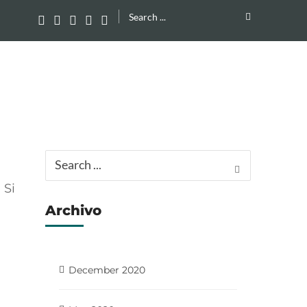
Search
for:
Search
for:
 Si
Archivo
December 2020