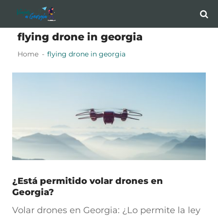
Skip
Skip
to
to
flying drone in georgia
navigation
content
Home
flying drone in georgia
¿Está permitido volar drones en
Georgia?
Volar drones en Georgia: ¿Lo permite la ley