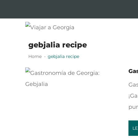
Skip
Skip
to
to
navigation
content
Viajar a Georgia
Tu guía en español sobre Georgia
gebjalia recipe
Home
gebjalia recipe
Gas
Gas
¡Ga
pun
LE