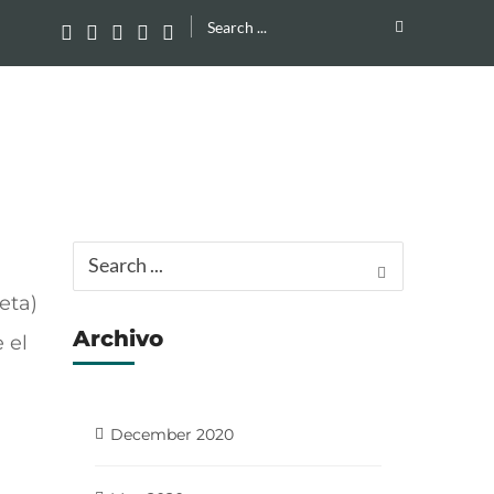
Search
for:
Search
for:
eta)
Archivo
 el
December 2020