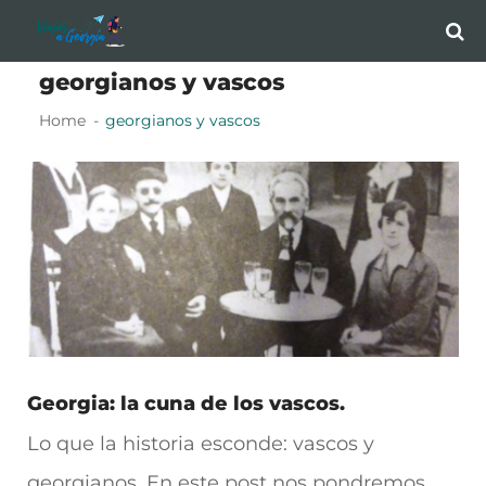
Skip
Skip
to
to
georgianos y vascos
navigation
content
Home
georgianos y vascos
Georgia: la cuna de los vascos.
Lo que la historia esconde: vascos y
georgianos. En este post nos pondremos