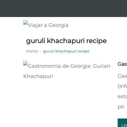
Skip
Skip
to
to
navigation
content
Viajar a Georgia
Tu guía en español sobre Georgia
guruli khachapuri recipe
Home
guruli khachapuri recipe
Gas
Gas
(In
est
po
LE