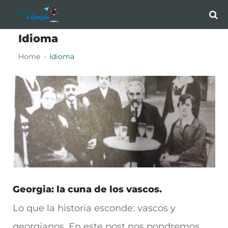
Skip
Skip
to
to
Idioma
navigation
content
Home
Idioma
Georgia: la cuna de los vascos.
Lo que la historia esconde: vascos y
georgianos. En este post nos pondremos