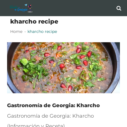
Skip
Skip
to
to
kharcho recipe
navigation
content
Home
kharcho recipe
Gastronomía de Georgia: Kharcho
Gastronomía de Georgia: Kharcho
(Información y Receta)