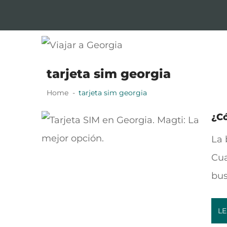
Skip
Skip
to
to
navigation
content
Viajar a Georgia
Tu guía en español sobre Georgia
tarjeta sim georgia
Home
tarjeta sim georgia
¿Có
La 
Cua
bus
LE