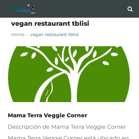
Skip
Skip
to
to
vegan restaurant tblisi
navigation
content
Home
vegan restaurant tblisi
Mama Terra Veggie Corner
Descripción de Mama Terra Veggie Corner
Mama Terra Veggie Corner está ubicado en