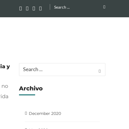
Search
for:
ia y
Search
for:
 no
Archivo
rida
December 2020