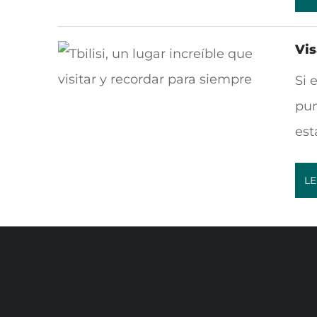
Vis
Si 
pun
est
LE