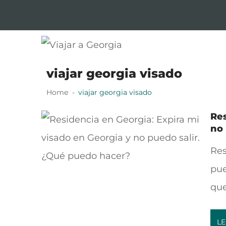
Skip
Skip
to
to
navigation
content
Viajar a Georgia
Tu guía en español sobre Georgia
viajar georgia visado
Home
viajar georgia visado
Res
no 
Res
pue
que
LE