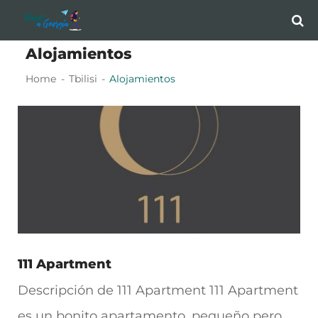
Skip
Skip
to
to
Alojamientos
navigation
content
Home
Tbilisi
Alojamientos
111 Apartment
Descripción de 111 Apartment 111 Apartment
es un bonito apartamento, pequeño pero