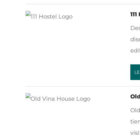
111
Des
dis
edi
LE
Ol
Old
tie
vis