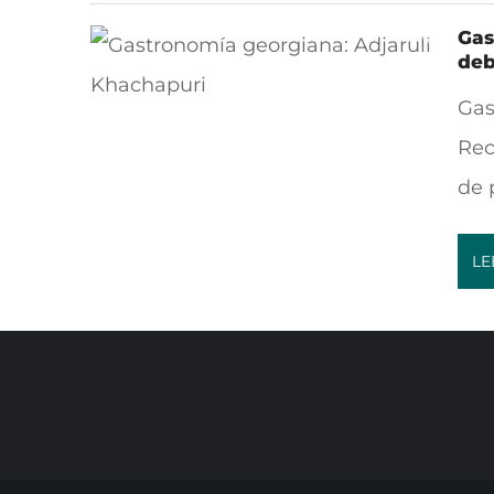
Gas
deb
Gas
Rec
de 
LE