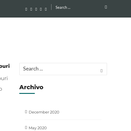
Search
for:
puri
Search
for:
uri
Archivo
o
December 2020
May 2020