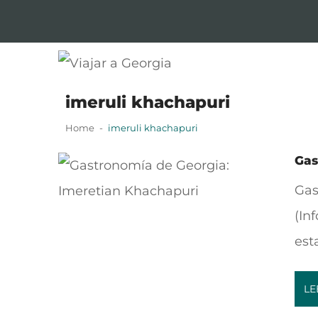
Skip
Skip
to
to
navigation
content
Viajar a Georgia
Tu guía en español sobre Georgia
imeruli khachapuri
Home
imeruli khachapuri
Gas
Gas
(In
est
LE