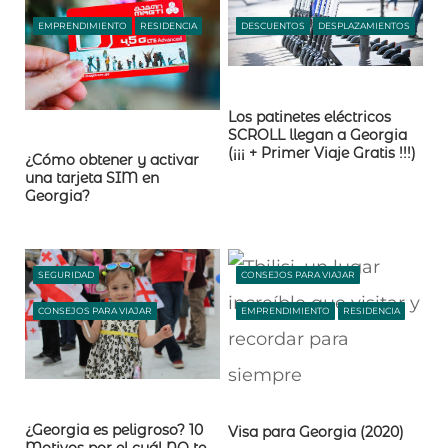
EMPRENDIMIENTO
RESIDENCIA
DESCUENTOS
DESPLAZAMIENTOS
Los patinetes eléctricos
SCROLL llegan a Georgia
(¡¡¡ + Primer Viaje Gratis !!!)​
¿Cómo obtener y activar
una tarjeta SIM en
Georgia?
SEGURIDAD
CONSEJOS PARA VIAJAR
CONSEJOS PARA VIAJAR
EMPRENDIMIENTO
RESIDENCIA
¿Georgia es peligroso? 10
Visa para Georgia (2020)
Motivos por el cuál NO te