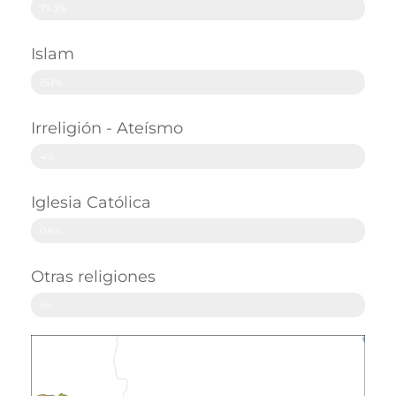
79.3%
Islam
15.1%
Irreligión - Ateísmo
4%
Iglesia Católica
0.6%
Otras religiones
1%