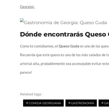
Georgia).
Dónde encontrarás Queso
Como te contábamos, el
Queso Guda
es uno de los que
Recuerda que e
ste queso es uno de los más salados de to
arterial alta, probablemente sea aconsejable evitar est
parece!
Related tags :
COMIDA GEORGIANA
GASTRONOMÍA
GA