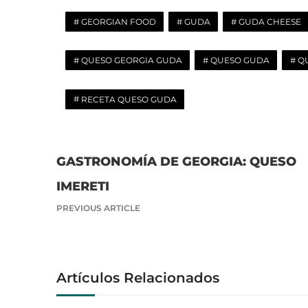
GEORGIAN FOOD
GUDA
GUDA CHEESE
QUESO GEORGIA GUDA
QUESO GUDA
Q
RECETA QUESO GUDA
GASTRONOMÍA DE GEORGIA: QUESO
P
o
IMERETI
s
PREVIOUS ARTICLE
t
n
a
Artículos Relacionados
v
i