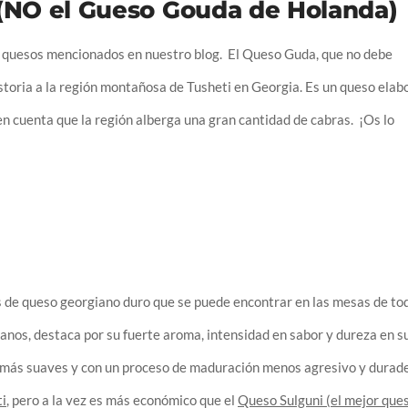
(NO el Gueso Gouda de Holanda)
s quesos mencionados en nuestro blog
. El Queso Guda, que no debe
storia a la región montañosa de Tusheti en Georgia. Es un queso elab
 en cuenta que la región alberga una gran cantidad de cabras.
¡Os lo
 de queso georgiano duro que se puede encontrar en las mesas de to
anos, destaca por su fuerte aroma, intensidad en sabor y dureza en s
as más suaves y con un proceso de maduración menos agresivo y durade
i
, pero a la vez es más económico que el
Queso Sulguni (el mejor que