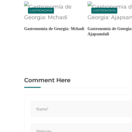
g
GASTRONOMÍA
GASTRONOMÍA
a
t
Gastronomía de Georgia: Mchadi
Gastronomía de Georgia
i
Ajapsandali
o
n
Comment Here