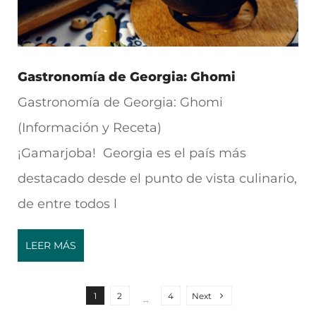
Gastronomía de Georgia: Ghomi
Gastronomía de Georgia: Ghomi
(Información y Receta)
¡Gamarjoba! Georgia es el país más
destacado desde el punto de vista culinario,
de entre todos l
LEER MÁS
P
o
1
2
4
Next
…
s