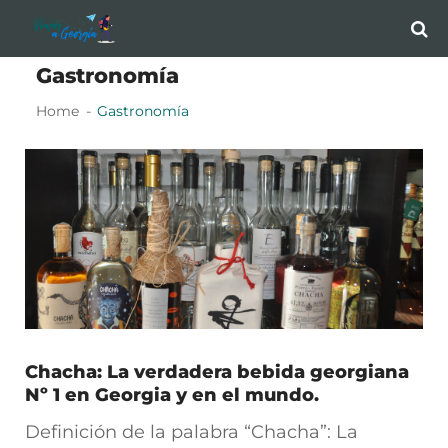
Skip
Skip
to
to
Gastronomía
navigation
content
Home
Gastronomía
Chacha: La verdadera bebida georgiana
Nº 1 en Georgia y en el mundo.
Definición de la palabra “Chacha”: La