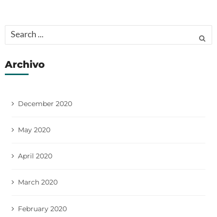
t
s
Search
n
a
for:
v
Archivo
i
g
a
December 2020
t
i
May 2020
o
n
April 2020
March 2020
February 2020